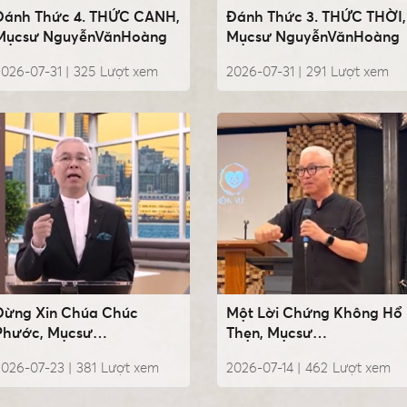
Đánh Thức 4. THỨC CANH,
Đánh Thức 3. THỨC THỜI,
Mụcsư NguyễnVănHoàng
Mụcsư NguyễnVănHoàng
026-07-31 |
325
Lượt xem
2026-07-31 |
291
Lượt xem
Đừng Xin Chúa Chúc
Một Lời Chứng Không Hổ
Phước, Mụcsư
Thẹn, Mụcsư
NguyễnVănHoàng
NguyễnVănHoàng
2026-07-23 |
381
Lượt xem
2026-07-14 |
462
Lượt xem