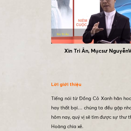
Xin Tri Ân, Mụcsư Nguyễ
Lời giới thiệu
Tiếng nói từ Đồng Cỏ Xanh hân hoan
hay thất bại… chúng ta đều gặp nh
hôm nay, quý vị sẽ tìm được sự thư
Hoàng chia xẻ.