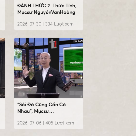
ĐÁNH THỨC 2. Thức Tỉnh,
Mụcsư NguyễnVănHoàng
2026-07-30 |
334
Lượt xem
“Sỏi Đá Cũng Cần Có
Nhau”, Mụcsư
NguyễnVănHoàng
2026-07-06 |
405
Lượt xem