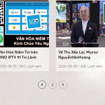
Văn Hóa Niềm Tin trên
Về Thu Xếp Lại, Mụcsư
UNO IPTV 91 Tin Lành
NguyễnVănHoàng
026-06-15 |
565
Lượt xem
2026-06-05 |
458
Lượt xem
1
2