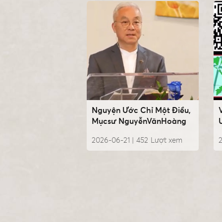
Nguyện Ước Chỉ Một Điều,
Mụcsư NguyễnVănHoàng
2026-06-21 |
452
Lượt xem
2