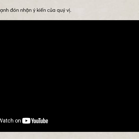
nh đón nhận ý kiến của quý vị.