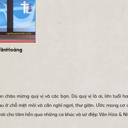
nVănHoàng
 chào mừng quý vị và các bạn. Dù quý vị là ai, lớn tuổi h
au ở chỗ mệt mỏi và cần nghỉ ngơi, thư giãn. Ước mong cơ
 thái cho tâm hồn qua những ca khúc và sứ điệp Văn Hóa & 