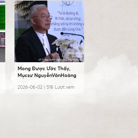
Mong Được Ước Thấy,
Mụcsư NguyễnVănHoàng
2026-06-02 |
518
Lượt xem