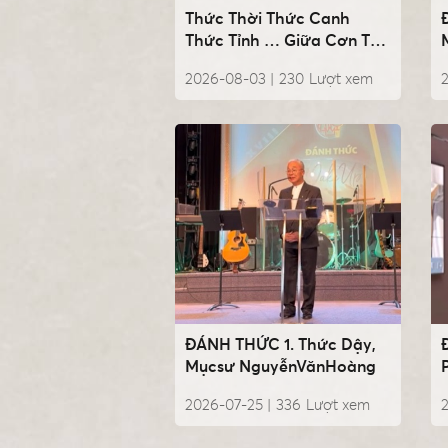
Thức Thời Thức Canh
Thức Tỉnh … Giữa Cơn Thử
Lửa, Mụcsư
2026-08-03 |
230
Lượt xem
2
NguyễnVănHoàng
ĐÁNH THỨC 1. Thức Dậy,
Mụcsư NguyễnVănHoàng
2026-07-25 |
336
Lượt xem