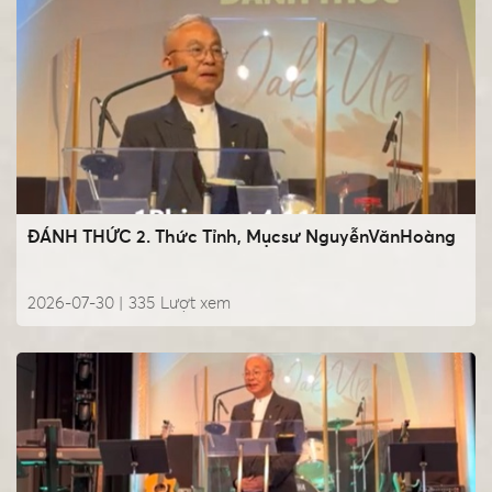
ĐÁNH THỨC 2. Thức Tỉnh, Mụcsư NguyễnVănHoàng
2026-07-30 |
335
Lượt xem