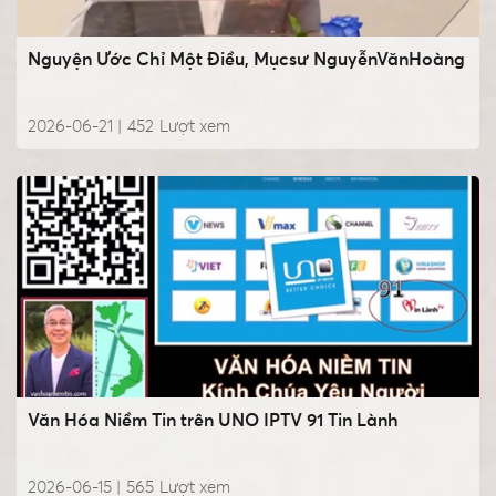
Nguyện Ước Chỉ Một Điều, Mụcsư NguyễnVănHoàng
2026-06-21 |
452
Lượt xem
Văn Hóa Niềm Tin trên UNO IPTV 91 Tin Lành
2026-06-15 |
565
Lượt xem