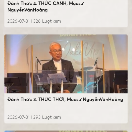
Đánh Thức 4. THỨC CANH, Mụcsư
NguyễnVănHoàng
2026-07-31 |
326
Lượt xem
Đánh Thức 3. THỨC THỜI, Mụcsư NguyễnVănHoàng
2026-07-31 |
293
Lượt xem