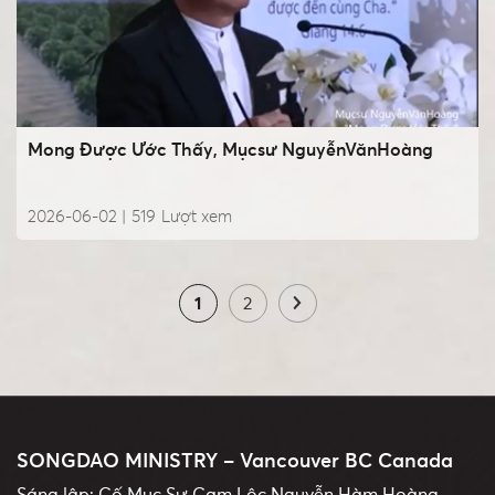
Mong Được Ước Thấy, Mụcsư NguyễnVănHoàng
2026-06-02 |
519
Lượt xem
1
2
SONGDAO MINISTRY – Vancouver BC Canada