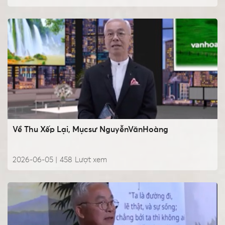
Về Thu Xếp Lại, Mụcsư NguyễnVănHoàng
2026-06-05 |
458
Lượt xem