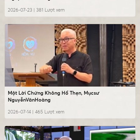
2026-07-23 |
381
Lượt xem
Một Lời Chứng Không Hổ Thẹn, Mụcsư
NguyễnVănHoàng
2026-07-14 |
465
Lượt xem