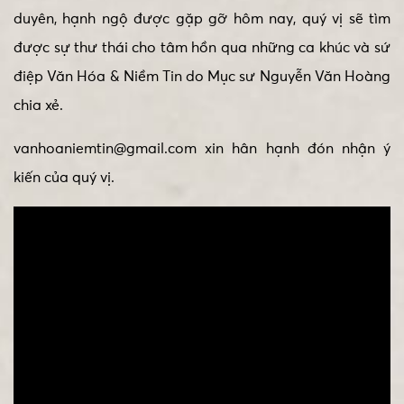
duyên, hạnh ngộ được gặp gỡ hôm nay, quý vị sẽ tìm
được sự thư thái cho tâm hồn qua những ca khúc và sứ
điệp Văn Hóa & Niềm Tin do Mục sư Nguyễn Văn Hoàng
chia xẻ.
vanhoaniemtin@gmail.com xin hân hạnh đón nhận ý
kiến của quý vị.