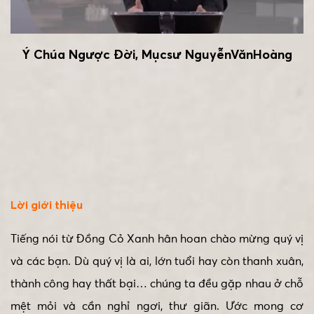
Ý Chúa Ngược Đời, Mụcsư NguyễnVănHoàng
Lời giới thiệu
Tiếng nói từ Đồng Cỏ Xanh hân hoan chào mừng quý vị
và các bạn. Dù quý vị là ai, lớn tuổi hay còn thanh xuân,
thành công hay thất bại… chúng ta đều gặp nhau ở chỗ
mệt mỏi và cần nghỉ ngơi, thư giãn. Ước mong cơ