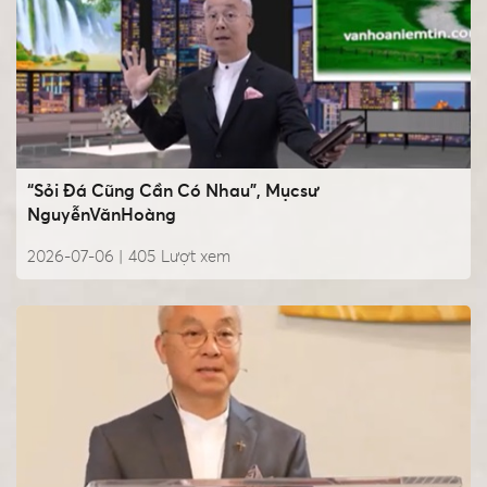
“Sỏi Đá Cũng Cần Có Nhau”, Mụcsư
NguyễnVănHoàng
2026-07-06 |
405
Lượt xem