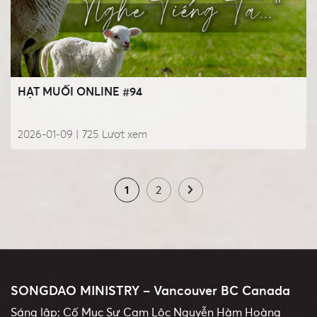
HẠT MUỐI ONLINE #94
2026-01-09 |
725
Lượt xem
1
2
SONGDAO MINISTRY – Vancouver BC Canada
Sáng lập: Cố Mục Sư Cam Lộc Nguyễn Hàm Hoàng