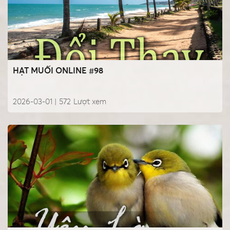
HẠT MUỐI ONLINE #98
2026-03-01 |
572
Lượt xem