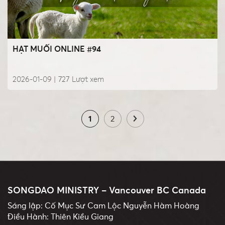
HẠT MUỐI ONLINE #94
2026-01-09 |
727
Lượt xem
1
2
SONGDAO MINISTRY – Vancouver BC Canada
Sáng lập: Cố Mục Sư Cam Lộc Nguyễn Hàm Hoàng
Điều Hành: Thiên Kiều Giang