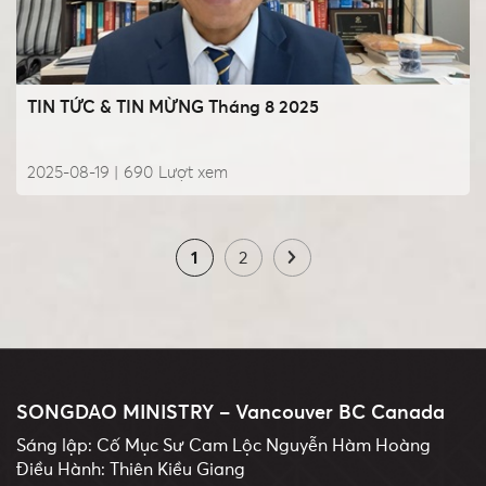
TIN TỨC & TIN MỪNG Tháng 8 2025
2025-08-19 |
690
Lượt xem
1
2
SONGDAO MINISTRY – Vancouver BC Canada
Sáng lập: Cố Mục Sư Cam Lộc Nguyễn Hàm Hoàng
Điều Hành: Thiên Kiều Giang