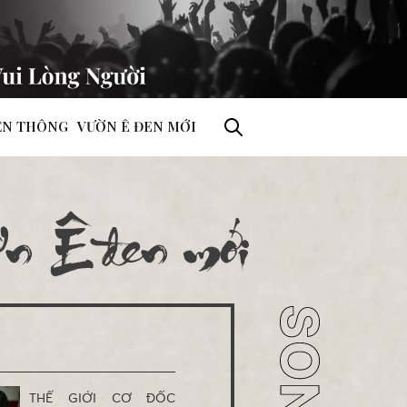
ỀN THÔNG
VƯỜN Ê ĐEN MỚI
ờn Ê đen mới
THẾ GIỚI CƠ ĐỐC