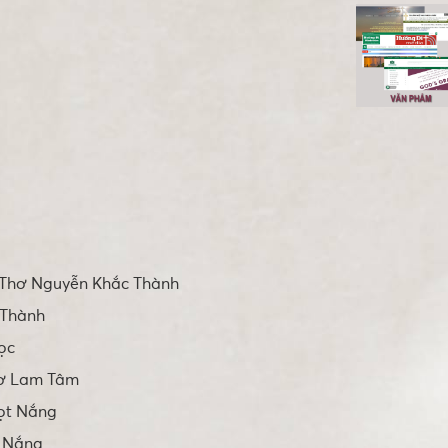
Thơ Nguyễn Khắc Thành
 Thành
ọc
ơ Lam Tâm
ọt Nắng
 Nắng