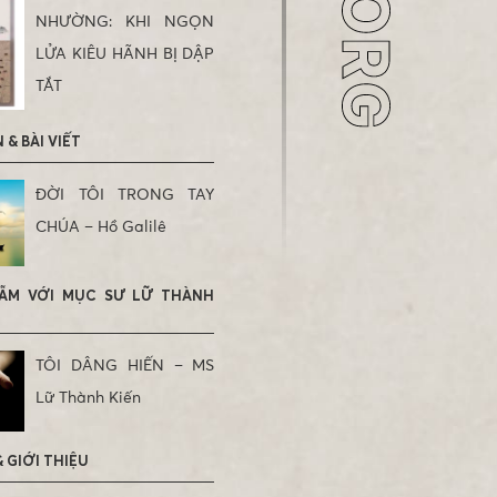
NHƯỜNG: KHI NGỌN
LỬA KIÊU HÃNH BỊ DẬP
TẮT
& BÀI VIẾT
ĐỜI TÔI TRONG TAY
CHÚA – Hồ Galilê
ẪM VỚI MỤC SƯ LỮ THÀNH
TÔI DÂNG HIẾN – MS
Lữ Thành Kiến
 GIỚI THIỆU