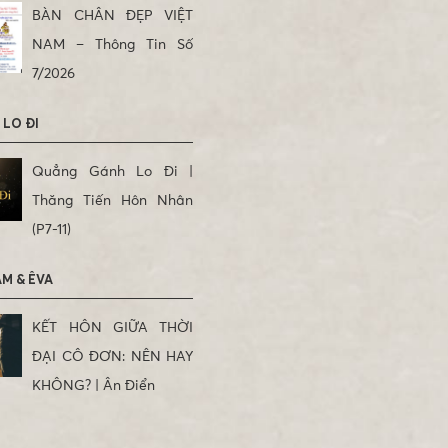
BÀN CHÂN ĐẸP VIỆT
NAM – Thông Tin Số
7/2026
LO ĐI
Quẳng Gánh Lo Đi |
Thăng Tiến Hôn Nhân
(P7-11)
M & ÊVA
KẾT HÔN GIỮA THỜI
ĐẠI CÔ ĐƠN: NÊN HAY
KHÔNG? | Ân Điển