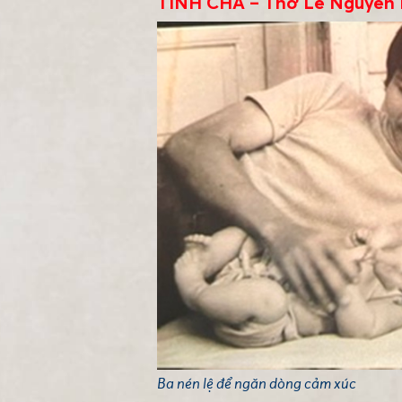
TÌNH CHA – Thơ Lê Nguyễn 
Ba nén lệ để ngăn dòng cảm xúc