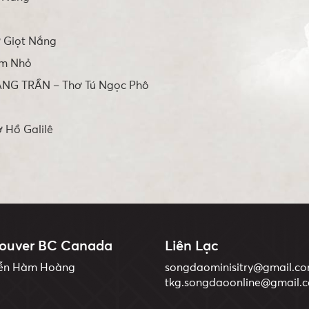
Giọt Nắng
ầm Nhỏ
NG TRẦN – Thơ Tú Ngọc Phô
Hồ Galilê
ouver BC Canada
Liên Lạc
yễn Hàm Hoàng
songdaominisitry@gmail.c
tkg.songdaoonline@gmail.