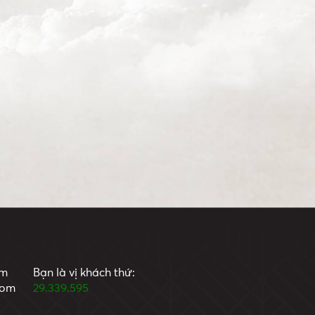
om
Bạn là vị khách thứ:
com
29.339.595