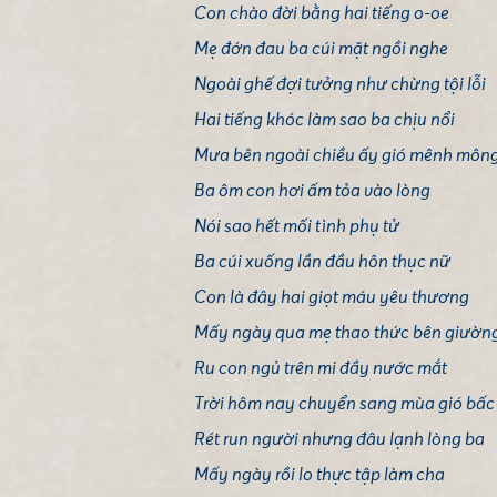
Con chào đời bằng hai tiếng o-oe
Mẹ đớn đau ba cúi mặt ngồi nghe
Ngoài ghế đợi tưởng như chừng tội lỗi
Hai tiếng khóc làm sao ba chịu nổi
Mưa bên ngoài chiều ấy gió mênh môn
Ba ôm con hơi ấm tỏa vào lòng
Nói sao hết mối tình phụ tử
Ba cúi xuống lần đầu hôn thục nữ
Con là đây hai giọt máu yêu thương
Mấy ngày qua mẹ thao thức bên giườn
Ru con ngủ trên mi đầy nước mắt
Trời hôm nay chuyển sang mùa gió bấc
Rét run người nhưng đâu lạnh lòng ba
Mấy ngày rồi lo thực tập làm cha