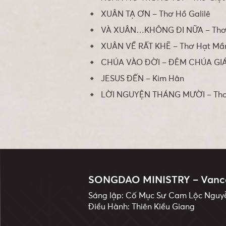
XUÂN TẠ ƠN – Thơ Hồ Galilê
VÀ XUÂN…KHÔNG ĐI NỮA – Thơ 
XUÂN VỀ RẤT KHẼ – Thơ Hạt M
CHÚA VÀO ĐỜI – ĐÊM CHÚA GIÁ
JESUS ĐẾN – Kim Hân
LỜI NGUYỆN THÁNG MƯỜI – Thơ 
SONGDAO MINISTRY – Vanc
Sáng lập: Cố Mục Sư Cam Lộc Ngu
Điều Hành: Thiên Kiều Giang