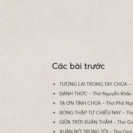
Các bài trước
TƯƠNG LAI TRONG TAY CHÚA – 
ĐÁNH THỨC – Thơ Nguyễn Khắc
TẠ ƠN TÌNH CHÚA – Thơ Phố Ng
BÓNG THẬP TỰ CHIỀU NAY – Th
GIỮA TRỜI XUÂN THẮM – Thơ Gi
XUÂN NỞ TRONG TÔI – Thơ Giọt